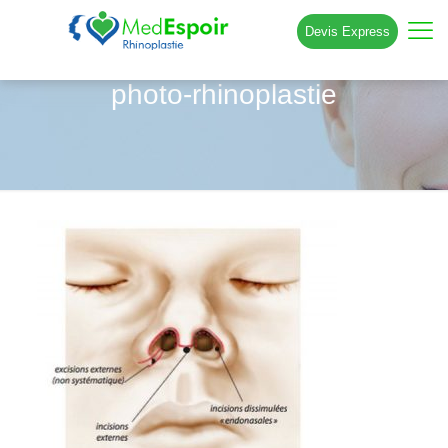
Devis Express
photo-rhinoplastie