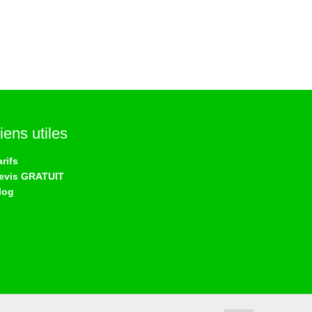
iens utiles
arifs
evis GRATUIT
log