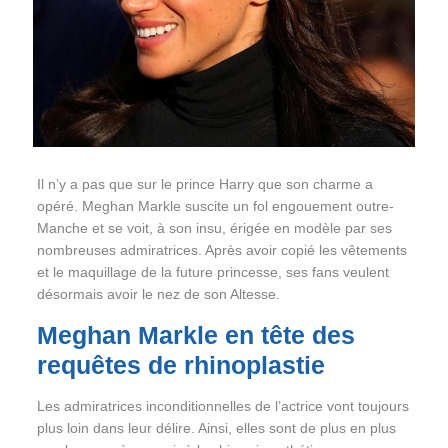
Il n’y a pas que sur le prince Harry que son charme a
opéré. Meghan Markle suscite un fol engouement outre-
Manche et se voit, à son insu, érigée en modèle par ses
nombreuses admiratrices. Après avoir copié les vêtements
et le maquillage de la future princesse, ses fans veulent
désormais avoir le nez de son Altesse.
Meghan Markle en tête des
requêtes de rhinoplastie
Les admiratrices inconditionnelles de l’actrice vont toujours
plus loin dans leur délire. Ainsi, elles sont de plus en plus