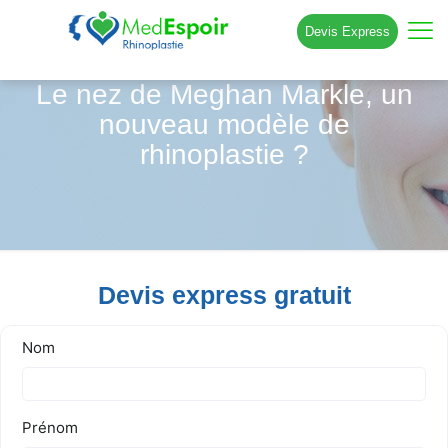
Devis Express
Le nez de Meghan Markle, un
nouveau modèle de
rhinoplastie ?
Devis express gratuit